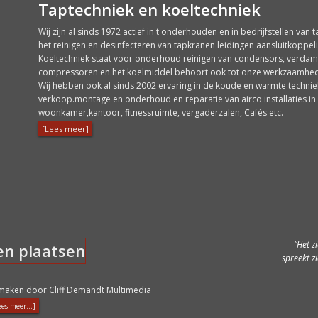
Taptechniek en koeltechniek
Wij zijn al sinds 1972 actief in t onderhouden en in bedrijfstellen van 
het reinigen en desinfecteren van tapkranen leidingen aansluitkoppel
Koeltechniek staat voor onderhoud reinigen van condensors, verdampe
compressoren en het koelmiddel behoort ook tot onze werkzaamhe
Wij hebben ook al sinds 2002 ervaring in de koude en warmte technie
verkoop.montage en onderhoud en reparatie van airco installaties i
woonkamer,kantoor, fitnessruimte, vergaderzalen, Cafés etc.
[Lees meer]
Ik wil 
Het z
spreekt z
tevr
temperatu
Ook ben 
maken door Cliff Demandt Multimedia
van wer
ees meer...]
gelever