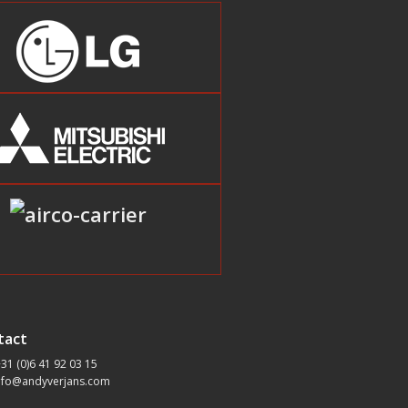
tact
31 (0)6 41 92 03 15
nfo@andyverjans.com