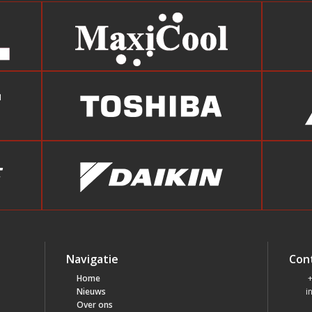
Navigatie
Con
Home
+
Nieuws
i
Over ons