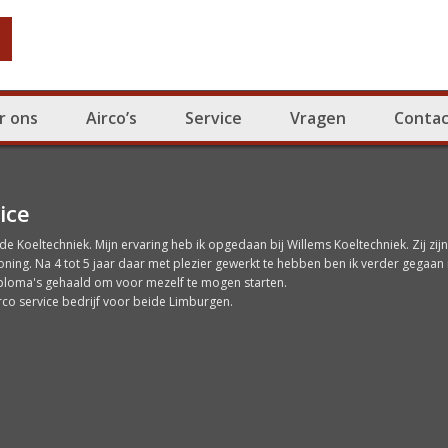
r ons
Airco’s
Service
Vragen
Contac
ice
e Koeltechniek. Mijn ervaring heb ik opgedaan bij Willems Koeltechniek. Zij zij
ioning. Na 4 tot 5 jaar daar met plezier gewerkt te hebben ben ik verder gegaan
iploma's gehaald om voor mezelf te mogen starten.
co service bedrijf voor beide Limburgen.