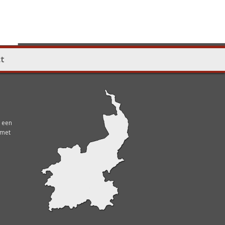
t
n een
 met