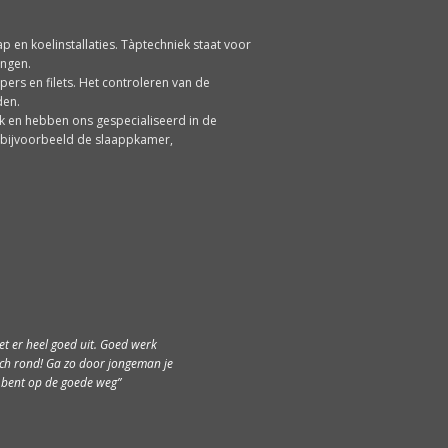
tap en koelinstallaties. Tàptechniek staat voor
ingen.
rs en filets. Het controleren van de
den.
k en hebben ons gespecialiseerd in de
n bijvoorbeeld de slaappkamer,
je effe laten weten dat we super
iet er heel goed uit. Goed werk
ich rond! Ga zo door jongeman je
eden zijn over de airco . De
ur binnen is perfect te regelen .
bent op de goede weg
ik zeer tevreden over de manier
ken van jullie twee prima werk
d . Laat de zomer maar komen .